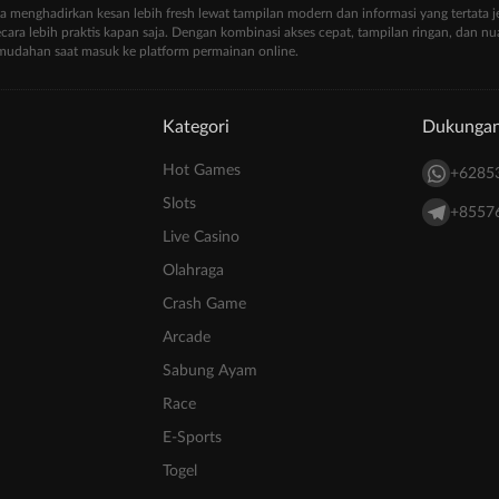
 menghadirkan kesan lebih fresh lewat tampilan modern dan informasi yang tertata je
ecara lebih praktis kapan saja. Dengan kombinasi akses cepat, tampilan ringan, dan 
mudahan saat masuk ke platform permainan online.
Kategori
Dukunga
Hot Games
+6285
Slots
+8557
Live Casino
Olahraga
Crash Game
Arcade
Sabung Ayam
Race
E-Sports
Togel