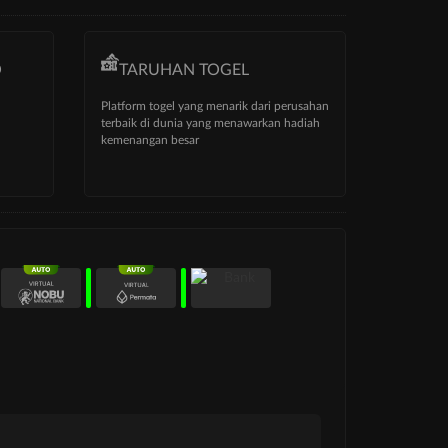
O
TARUHAN TOGEL
Platform togel yang menarik dari perusahan
terbaik di dunia yang menawarkan hadiah
kemenangan besar