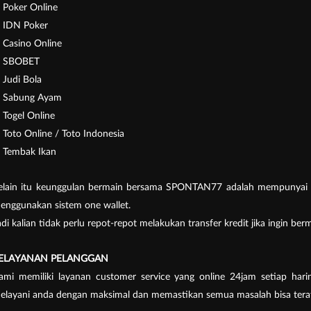
. Poker Online
. IDN Poker
. Casino Online
. SBOBET
. Judi Bola
. Sabung Ayam
. Togel Online
. Toto Online / Toto Indonesia
. Tembak Ikan
elain itu keunggulan bermain bersama SPONTAN77 adalah mempunyai prov
enggunakan sistem one wallet.
adi kalian tidak perlu repot-repot melakukan transfer kredit jika ingin ber
ELAYANAN PELANGGAN
ami memiliki layanan customer service yang online 24jam setiap harin
elayani anda dengan maksimal dan memastikan semua masalah bisa terat