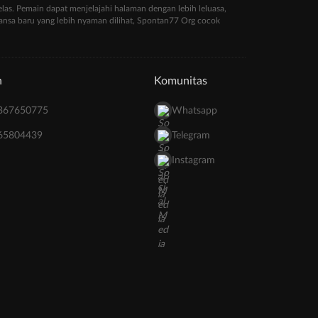
las. Pemain dapat menjelajahi halaman dengan lebih leluasa,
nuansa baru yang lebih nyaman dilihat, Spontan77 Org cocok
n
Komunitas
367650775
Whatsapp
65804439
Telegram
Instagram