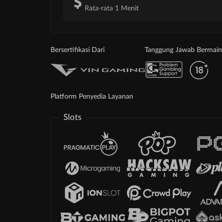
Rata-rata 1 Menit
Bersertifikasi Dari
Tanggung Jawab Bermain
Platform Penyedia Layanan
Slots