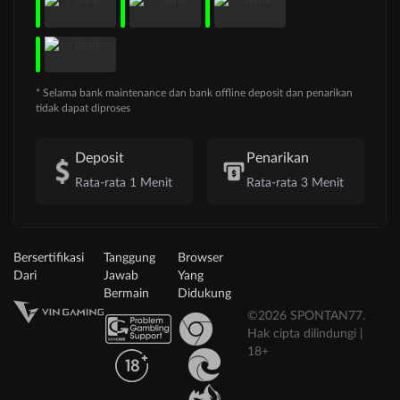
* Selama bank maintenance dan bank offline deposit dan penarikan
tidak dapat diproses
Deposit
Penarikan
Rata-rata 1 Menit
Rata-rata 3 Menit
Bersertifikasi
Tanggung
Browser
Dari
Jawab
Yang
Bermain
Didukung
©2026 SPONTAN77.
Hak cipta dilindungi |
18+