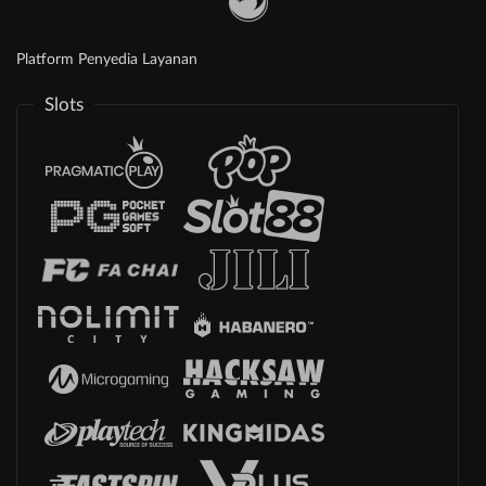
Platform Penyedia Layanan
Slots