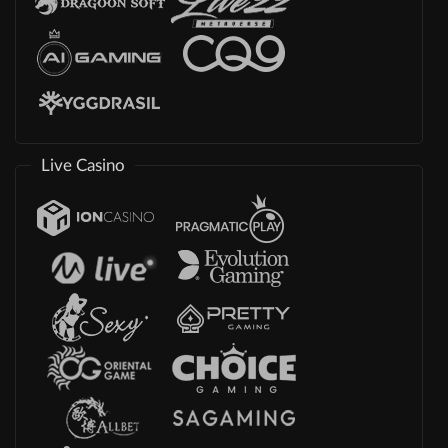
Live Casino