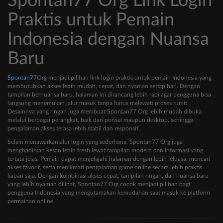
Spontan77 Org Link Login
Praktis untuk Pemain
Indonesia dengan Nuansa
Baru
Spontan77
Org menjadi pilihan link login praktis untuk pemain Indonesia yang
membutuhkan akses lebih mudah, cepat, dan nyaman setiap hari. Dengan
tampilan bernuansa baru, halaman ini dirancang lebih rapi agar pengguna bisa
langsung menemukan jalur masuk tanpa harus melewati proses rumit.
Desainnya yang ringan juga membuat Spontan77 Org lebih mudah dibuka
melalui berbagai perangkat, baik dari ponsel maupun desktop, sehingga
pengalaman akses terasa lebih stabil dan responsif.
Selain menawarkan alur login yang sederhana, Spontan77 Org juga
menghadirkan kesan lebih fresh lewat tampilan modern dan informasi yang
tertata jelas. Pemain dapat menjelajahi halaman dengan lebih leluasa, mencari
akses favorit, serta menikmati pengalaman game online secara lebih praktis
kapan saja. Dengan kombinasi akses cepat, tampilan ringan, dan nuansa baru
yang lebih nyaman dilihat, Spontan77 Org cocok menjadi pilihan bagi
pengguna Indonesia yang mengutamakan kemudahan saat masuk ke platform
permainan online.