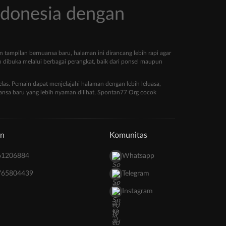
ndonesia dengan
 tampilan bernuansa baru, halaman ini dirancang lebih rapi agar
dibuka melalui berbagai perangkat, baik dari ponsel maupun
las. Pemain dapat menjelajahi halaman dengan lebih leluasa,
nuansa baru yang lebih nyaman dilihat, Spontan77 Org cocok
an
Komunitas
61206884
Whatsapp
765804439
Telegram
Instagram