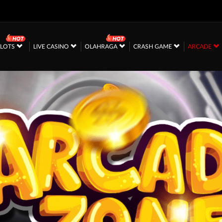
SLOTS
LIVE CASINO
OLAHRAGA
CRASH GAME
ARCADE