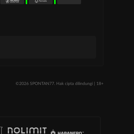
©2026 SPONTAN77. Hak cipta dilindungi | 18+