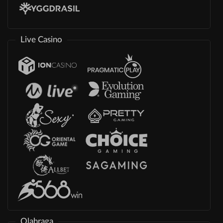
Live Casino
Olahraga