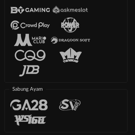
Sabung Ayam