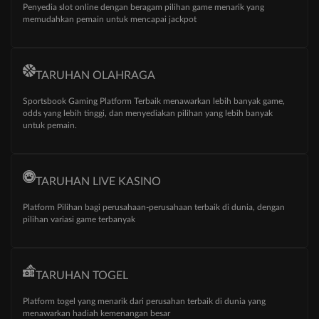
Penyedia slot online dengan beragam pilihan game menarik yang
memudahkan pemain untuk mencapai jackpot
TARUHAN OLAHRAGA
Sportsbook Gaming Platform Terbaik menawarkan lebih banyak game,
odds yang lebih tinggi, dan menyediakan pilihan yang lebih banyak
untuk pemain.
TARUHAN LIVE KASINO
Platform Pilihan bagi perusahaan-perusahaan terbaik di dunia, dengan
pilihan variasi game terbanyak
TARUHAN TOGEL
Platform togel yang menarik dari perusahan terbaik di dunia yang
menawarkan hadiah kemenangan besar