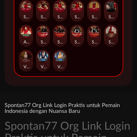
Speed_Baccarat_O
Speed_Baccarat_P
Speed_Baccarat_Q
Speed_Baccarat_R
Speed_Baccarat_S
Speed_Roulette
Always 9 Baccarat
Speed_VIP_Blackjack_A
Speed_VIP_Blackjack_B
Speed_VIP_Blackjack_C
Speed_VIP_Blackjack_D
Super_Sic_Bo
VIP_Roulette
VIP Always 6 Blackjack 2
VIP Always 6 Blackjack 3
Spontan77 Org Link Login Praktis untuk Pemain
Indonesia dengan Nuansa Baru
Spontan77 Org Link Login