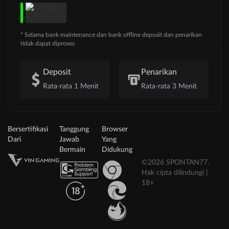
* Selama bank maintenance dan bank offline deposit dan penarikan
tidak dapat diproses
Deposit
Penarikan
Rata-rata 1 Menit
Rata-rata 3 Menit
Bersertifikasi
Tanggung
Browser
Dari
Jawab
Yang
Bermain
Didukung
©2026 SPONTAN77.
Hak cipta dilindungi |
18+