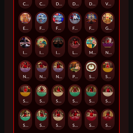
Craps
Crazy Coin Flip
Dead or Alive: Saloon
Deal or No Deal
Dragon_Tiger
VIP Always 6 Blackjack 1
Extra Chilli Epic Spin
Football Studio
Football Studio Dice
Football_Studio
Fortune_Wheel
Gonzo's Treasure Map
Immersive_Roulette
Imperial Quest
Instant_Roulette
Lightning_Baccarat
Mega Ball
No_Comm_Baccarat
No_Comm_Speed_Baccarat_A
No_Comm_Speed_Baccarat_B
No_Comm_Speed_Baccarat_C
Prosperity Tree Baccarat
Speed_Auto_Roulette
Speed_Baccarat_A
Speed_Baccarat_B
Speed_Baccarat_C
Speed_Baccarat_D
Speed_Baccarat_E
Speed_Baccarat_F
Speed_Baccarat_G
Speed_Baccarat_H
Speed_Baccarat_I
Speed_Baccarat_J
Speed_Baccarat_k
Speed_Baccarat_L
Speed_Baccarat_N