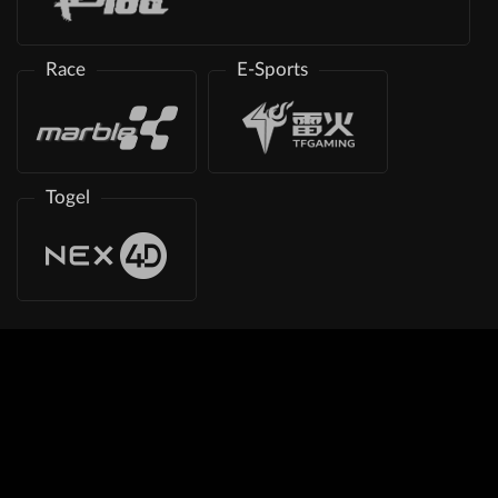
Race
E-Sports
Togel