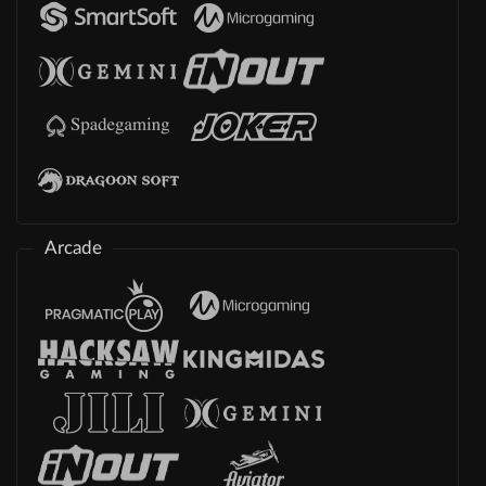
Arcade