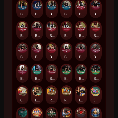
Blackjack_Silver_4
Blackjack_Silver_5
Blackjack_Silver_6
Blackjack_Silver_7
Blackjack_VIP_A
Blackjack_VIP_Alpha
Blackjack_VIP_B
Blackjack_VIP_Beta
Blackjack_VIP_C
Blackjack_VIP_D
Blackjack_VIP_E
Blackjack_VIP_G
Blackjack_VIP_Gamma
Blackjack_VIP_H
Blackjack_VIP_I
Blackjack_VIP_L
Blackjack_VIP_M
Blackjack_VIP_N
Blackjack_VIP_Q
Blackjack_VIP_x
Blackjack_VIP_Z
Blackjack_White_A
Blackjack_White_B
Blackjack_White_C
Cash or Crash
Easy Blackjack
Race Track
Race Track First Person
Infinite Bet Stacker Blackjack
Super Color Game