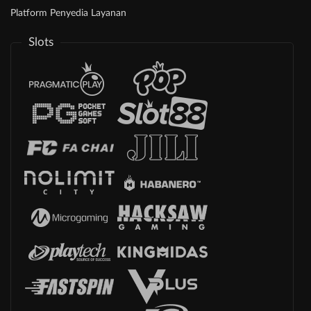
Platform Penyedia Layanan
Slots