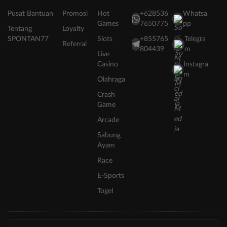
Pusat Bantuan
Promosi
Hot
+628536
Whatsa
Games
7650775
pp
Tentang
Loyalty
SPONTAN77
Slots
+855765
Telegra
Referral
804439
m
Live
Casino
Instagra
m
Olahraga
Crash
Game
Arcade
Sabung
Ayam
Race
E-Sports
Togel