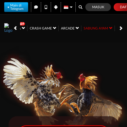
Main di
MASUK
DAF
Telegram
OLAHRAGA
CRASH GAME
ARCADE
SABUNG AYAM
RACE
SELAMAT KEPADA
ru***v Telah Melakukan WD Sebesar 32.000.000