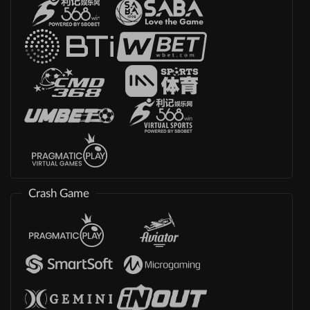
Crash Game