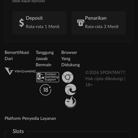
tidak dapat diproses
Deposit
Penarikan
Rata-rata 1 Menit
Rata-rata 3 Menit
Bersertifikasi
Tanggung
Browser
Dari
Jawab
Yang
Bermain
Didukung
©2026 SPONTAN77.
Hak cipta dilindungi |
18+
Platform Penyedia Layanan
Slots