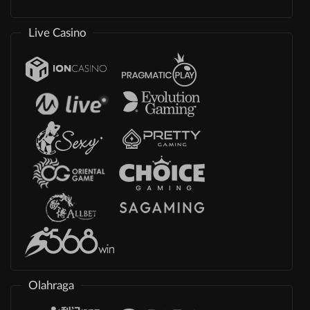
Live Casino
Olahraga