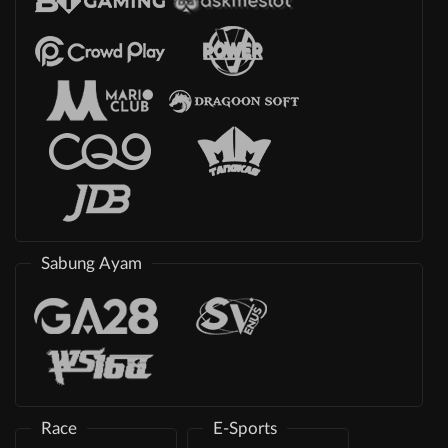
Sabung Ayam
Race
E-Sports