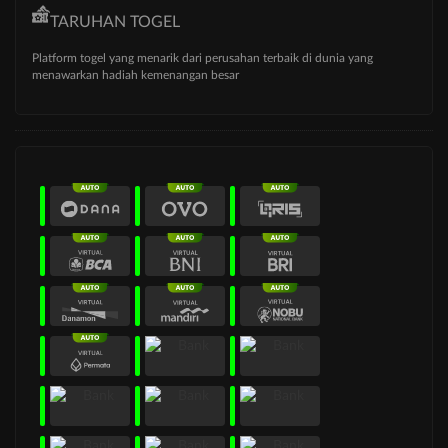
TARUHAN TOGEL
Platform togel yang menarik dari perusahan terbaik di dunia yang
menawarkan hadiah kemenangan besar