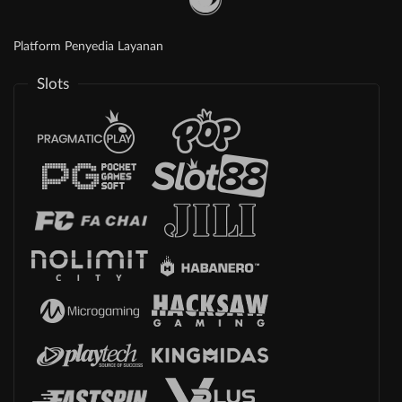
Platform Penyedia Layanan
Slots