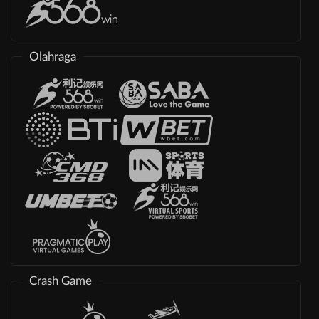
Olahraga
Crash Game