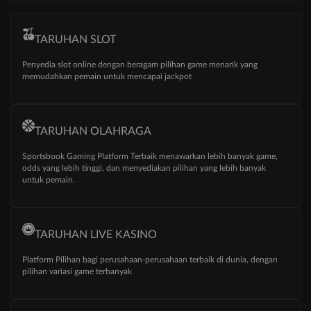
TARUHAN SLOT
Penyedia slot online dengan beragam pilihan game menarik yang
memudahkan pemain untuk mencapai jackpot
TARUHAN OLAHRAGA
Sportsbook Gaming Platform Terbaik menawarkan lebih banyak game,
odds yang lebih tinggi, dan menyediakan pilihan yang lebih banyak
untuk pemain.
TARUHAN LIVE KASINO
Platform Pilihan bagi perusahaan-perusahaan terbaik di dunia, dengan
pilihan variasi game terbanyak