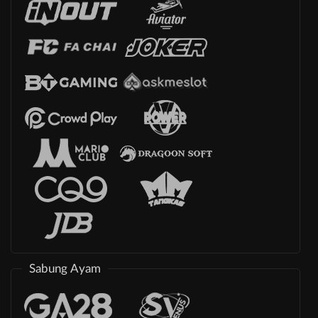
Sabung Ayam