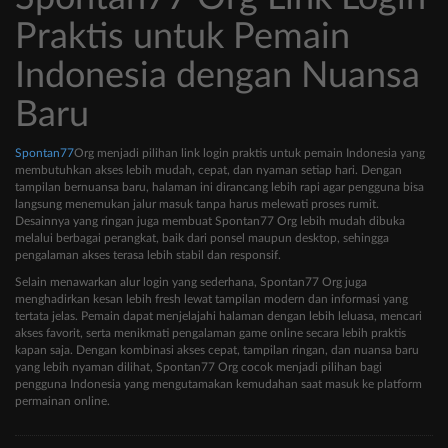
Praktis untuk Pemain
Indonesia dengan Nuansa
Baru
Spontan77
Org menjadi pilihan link login praktis untuk pemain Indonesia yang
membutuhkan akses lebih mudah, cepat, dan nyaman setiap hari. Dengan
tampilan bernuansa baru, halaman ini dirancang lebih rapi agar pengguna bisa
langsung menemukan jalur masuk tanpa harus melewati proses rumit.
Desainnya yang ringan juga membuat Spontan77 Org lebih mudah dibuka
melalui berbagai perangkat, baik dari ponsel maupun desktop, sehingga
pengalaman akses terasa lebih stabil dan responsif.
Selain menawarkan alur login yang sederhana, Spontan77 Org juga
menghadirkan kesan lebih fresh lewat tampilan modern dan informasi yang
tertata jelas. Pemain dapat menjelajahi halaman dengan lebih leluasa, mencari
akses favorit, serta menikmati pengalaman game online secara lebih praktis
kapan saja. Dengan kombinasi akses cepat, tampilan ringan, dan nuansa baru
yang lebih nyaman dilihat, Spontan77 Org cocok menjadi pilihan bagi
pengguna Indonesia yang mengutamakan kemudahan saat masuk ke platform
permainan online.