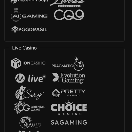
Live Casino