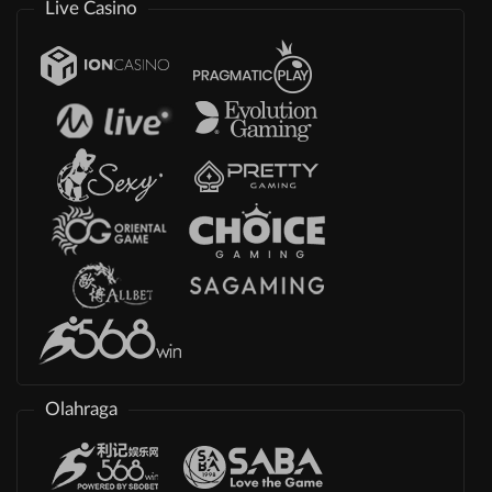
Live Casino
Olahraga