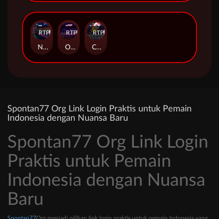
RTP
91%
RTP
91%
RTP
89%
Nyan Cat
Out Run
Cash Or Crash
Spontan77 Org Link Login Praktis untuk Pemain
Indonesia dengan Nuansa Baru
Spontan77 Org Link Login
Praktis untuk Pemain
Indonesia dengan Nuansa
Baru
Spontan77
Org menjadi pilihan link login praktis untuk pemain Indonesia yang