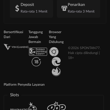
Deposit
Penarikan
Rata-rata 1 Menit
Rata-rata 3 Menit
Bersertifikasi
Tanggung
Browser
Dari
Jawab
Yang
Bermain
Didukung
©2026 SPONTAN77.
Hak cipta dilindungi |
18+
Platform Penyedia Layanan
Slots