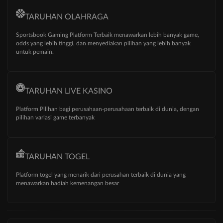
TARUHAN OLAHRAGA
Sportsbook Gaming Platform Terbaik menawarkan lebih banyak game,
odds yang lebih tinggi, dan menyediakan pilihan yang lebih banyak
untuk pemain.
TARUHAN LIVE KASINO
Platform Pilihan bagi perusahaan-perusahaan terbaik di dunia, dengan
pilihan variasi game terbanyak
TARUHAN TOGEL
Platform togel yang menarik dari perusahan terbaik di dunia yang
menawarkan hadiah kemenangan besar