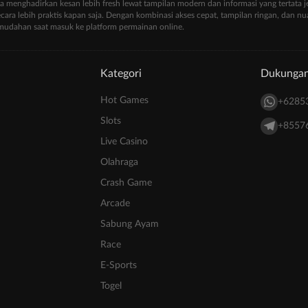
 menghadirkan kesan lebih fresh lewat tampilan modern dan informasi yang tertata je
ecara lebih praktis kapan saja. Dengan kombinasi akses cepat, tampilan ringan, dan 
mudahan saat masuk ke platform permainan online.
Kategori
Dukunga
Hot Games
+6285
Slots
+8557
Live Casino
Olahraga
Crash Game
Arcade
Sabung Ayam
Race
E-Sports
Togel