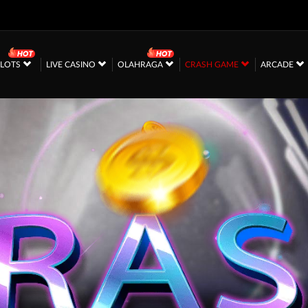
SLOTS
LIVE CASINO
OLAHRAGA
CRASH GAME
ARCADE