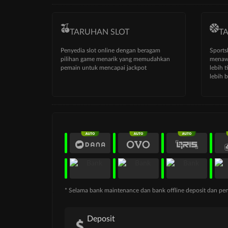
TARUHAN SLOT
T
Penyedia slot online dengan beragam
Sports
pilihan game menarik yang memudahkan
menawa
pemain untuk mencapai jackpot
lebih 
lebih 
* Selama bank maintenance dan bank offline deposit dan pen
Deposit