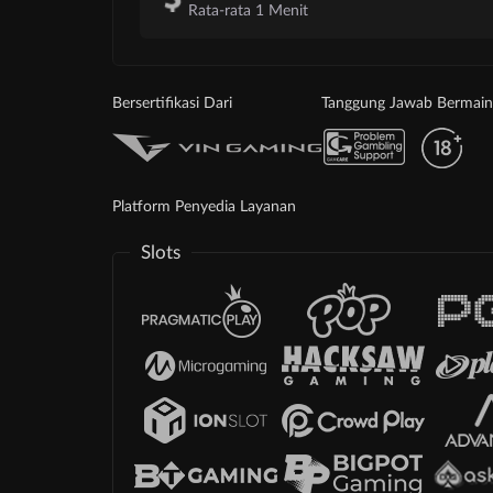
Rata-rata 1 Menit
Bersertifikasi Dari
Tanggung Jawab Bermain
Platform Penyedia Layanan
Slots