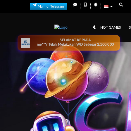
Main di Telegram
HOT GAMES