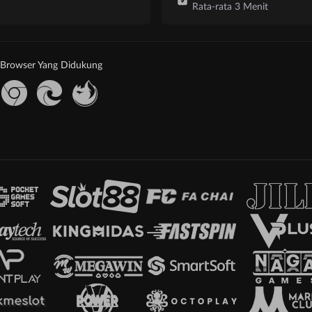
Rata-rata 3 Menit
Browser Yang Didukung