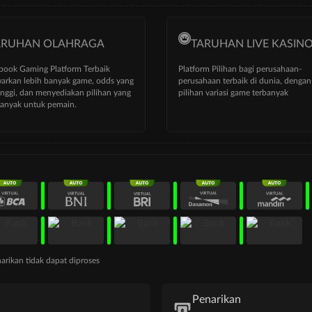
ARUHAN OLAHRAGA
TARUHAN LIVE KASIN
book Gaming Platform Terbaik
Platform Pilihan bagi perusahaan-
rkan lebih banyak game, odds yang
perusahaan terbaik di dunia, dengan
tinggi, dan menyediakan pilihan yang
pilihan variasi game terbanyak
banyak untuk pemain.
arikan tidak dapat diproses
Penarikan