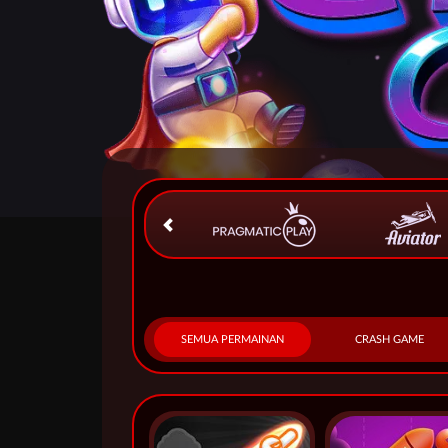
SEMUA PERMAINAN
CRASH GAME