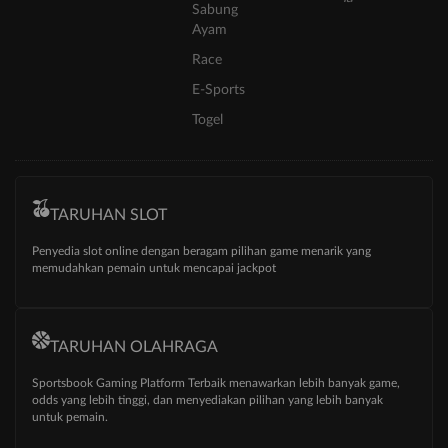
Sabung
Ayam
Race
E-Sports
Togel
TARUHAN SLOT
Penyedia slot online dengan beragam pilihan game menarik yang
memudahkan pemain untuk mencapai jackpot
TARUHAN OLAHRAGA
Sportsbook Gaming Platform Terbaik menawarkan lebih banyak game,
odds yang lebih tinggi, dan menyediakan pilihan yang lebih banyak
untuk pemain.