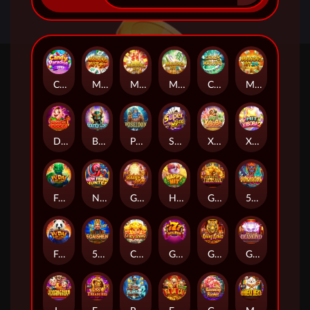
Candy Paradise 2048
Mahjong Hit +
Mahjong Hit
Mahjong Hit 2
Crazy Mahjong
Mahjong Hit 2+
DuoFuDuoCai
Bounty Loki
Poseidon
Super Ace
XiBoBa Hit
XiBoBa Hit2
Fu Dai Lian Lian-Dragon
New-Fishing Hunter
G-GoldenDrum
Happy Hit
G-InfiniteTreasure
5 Dragons(H5)
Fu Dai Lian Lian-Panda
5 CaiShen(H5)
Crazy Sheep
Golden 777(H5)
G-RollingRiches
G-DazzlingDiamond