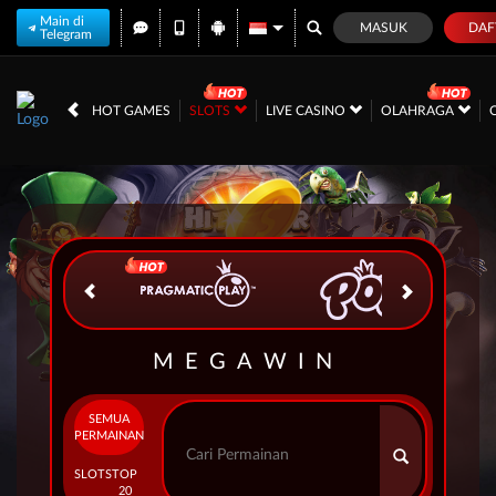
Main di
MASUK
DAF
Telegram
IDR
12,670,330,
HOT GAMES
SLOTS
LIVE CASINO
OLAHRAGA
SELAMAT KEPADA
jo*****q Telah Melakukan WD Sebesar 1.900.000
MEGAWIN
SEMUA
PERMAINAN
SLOTS
TOP
20