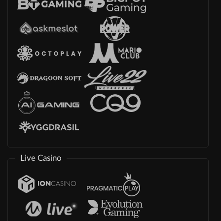
Live Casino