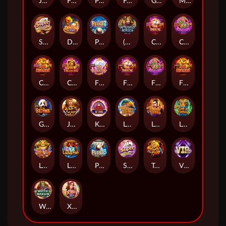
JiXiangRuYi(H5)
F-88Treasures(H5)
PINE OF PLINKO 2
FA DA CAI(H5)
G-BloomingRiches
MANEKI NEKO(H5)
Super Ace2+
Dragon Arena
Plinko2
(H5)Outlawed Heroes
C-88Drum(H5)
C-88Flower(H5)
C-88Riches(H5)
C-88Treasures(H5)
F-88Diamond(H5)
F-88Drum(H5)
F-88Flower(H5)
F-88Riches(H5)
Gold Panda(H5)
JourneyToTheWest
King-777
L-DragonRiches
L-EmperorTreasure
L-EyesOfFortune
L-GoldenToad
LuckyFish
Plinko3
Super Ace+
Triple Fish(H5)
VIP Club
Water Margin(H5)
XiBoBA